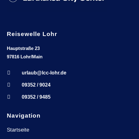
Reisewelle Lohr
Hauptstraße 23
97816 Lohr/Main

urlaub@lcc-lohr.de

09352 / 9024

09352 / 9485
Navigation
Startseite